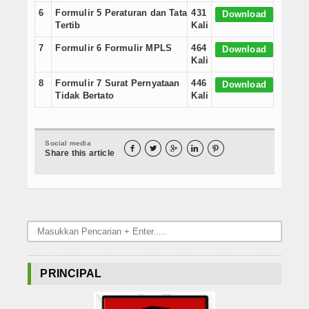
6
Formulir 5 Peraturan dan Tata
431
Internasional
Download
Tertib
Kali
Teknologi
7
Formulir 6 Formulir MPLS
464
Download
Kali
Koleksi Video
8
Formulir 7 Surat Pernyataan
446
Download
Tidak Bertato
Kali
Album Foto
Download
Social media





Share this article
Agenda
Data Alumni
Konsultasi
Lainnya
PRINCIPAL
Kesehatan