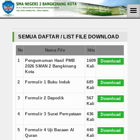
☰
Home
SEMUA DAFTAR / LIST FILE DOWNLOAD
Berita
No
Nama File
Hits
Hukum
1
Pengumuman Hasil PMB
1609
Download
Tutorial
2026 SMAN 2 Bangkinang
Kali
Kota
Koruptor
2
Formulir 1 Buku Induk
685
Download
Kali
Kemiskinan
3
Formulir 2 Dapodik
567
Download
Kali
Ham
4
Formulir 3 Surat Pernyataan
436
Download
Ekonomi
Kali
5
Formulir 4 Uji Bacaan Al
440
Download
Politik
Quran
Kali