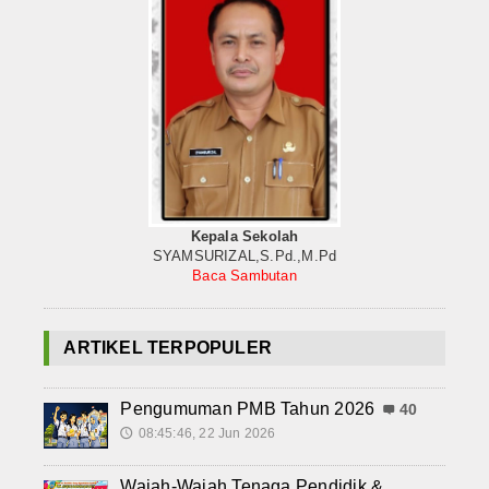
Kuliner
Dalam Negeri
Luar Negeri
Hubungi Kami
Kepala Sekolah
SYAMSURIZAL,S.Pd.,M.Pd
Baca Sambutan
ARTIKEL TERPOPULER
Pengumuman PMB Tahun 2026
40
08:45:46, 22 Jun 2026
🕔
Wajah-Wajah Tenaga Pendidik &